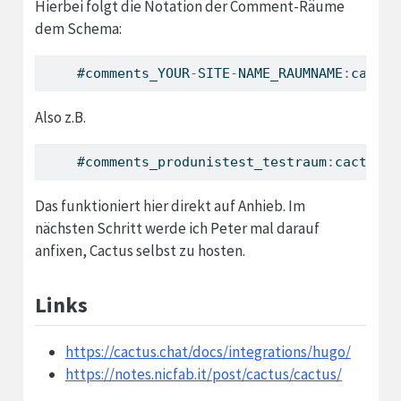
Hierbei folgt die Notation der Comment-Räume
dem Schema:
    #comments_YOUR
-
SITE
-
NAME_RAUMNAME
:
cactus
Also z.B.
    #comments_produnistest_testraum
:
cactus
.
c
Das funktioniert hier direkt auf Anhieb. Im
nächsten Schritt werde ich Peter mal darauf
anfixen, Cactus selbst zu hosten.
Links
https://cactus.chat/docs/integrations/hugo/
https://notes.nicfab.it/post/cactus/cactus/