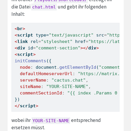
die Datei
und gebt ihr folgenden
chat.html
Inhalt:
<
br
>
<
script
 type=
"text/javascript"
 src
=
"https://
<
link
 rel
=
"stylesheet"
 href
=
"https://latest.
<
div
 id
=
"comment-section"
></
div
>
<
script
>
initComments
({
node
:
document
.
getElementById
(
"comment-sec
defaultHomeserverUrl
:
"https://matrix.cact
serverName
:
"cactus.chat"
,
siteName
:
"YOUR-SITE-NAME"
,
commentSectionId
:
"{{ index .Params 0 }}"
})
</
script
>
wobei ihr
entsprechend
YOUR-SITE-NAME
ersetzen müsst.